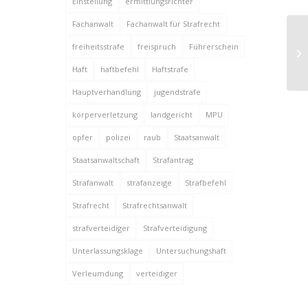
Einstellung
ermittlungsrichter
Fachanwalt
Fachanwalt für Strafrecht
St
freiheitsstrafe
freispruch
Führerschein
we
Sa
Haft
haftbefehl
Haftstrafe
Hauptverhandlung
jugendstrafe
körperverletzung
landgericht
MPU
opfer
polizei
raub
Staatsanwalt
Staatsanwaltschaft
Strafantrag
Strafanwalt
strafanzeige
Strafbefehl
Strafrecht
Strafrechtsanwalt
strafverteidiger
Strafverteidigung
Unterlassungsklage
Untersuchungshaft
Verleumdung
verteidiger