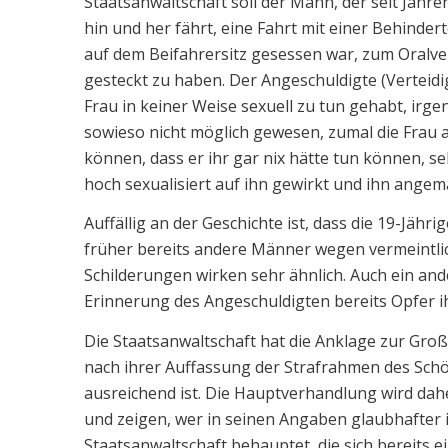
Staatsanwaltschaft soll der Mann, der seit Jahr
hin und her fährt, eine Fahrt mit einer Behinde
auf dem Beifahrersitz gesessen war, zum Oralve
gesteckt zu haben. Der Angeschuldigte (Verteidig
Frau in keiner Weise sexuell zu tun gehabt, i
sowieso nicht möglich gewesen, zumal die Frau 
können, dass er ihr gar nix hätte tun können, se
hoch sexualisiert auf ihn gewirkt und ihn angem
Auffällig an der Geschichte ist, dass die 19-Jähr
früher bereits andere Männer wegen vermeintlich
Schilderungen wirken sehr ähnlich. Auch ein an
Erinnerung des Angeschuldigten bereits Opfer 
Die Staatsanwaltschaft hat die Anklage zur Gr
nach ihrer Auffassung der Strafrahmen des Schöf
ausreichend ist. Die Hauptverhandlung wird dahe
und zeigen, wer in seinen Angaben glaubhafter ist
Staatsanwaltschaft behauptet, die sich bereits e