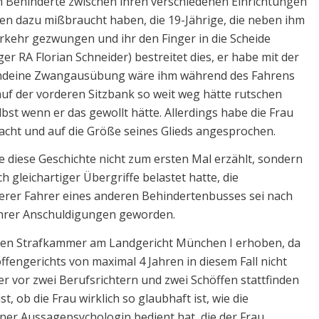
en Behinderte zwischen ihren verschiedenen Einrichtungen
rten dazu mißbraucht haben, die 19-Jährige, die neben ihm
rkehr gezwungen und ihr den Finger in die Scheide
er RA Florian Schneider) bestreitet dies, er habe mit der
rgendeine Zwangausübung wäre ihm während des Fahrens
auf der vorderen Sitzbank so weit weg hätte rutschen
lbst wenn er das gewollt hätte. Allerdings habe die Frau
acht und auf die Größe seines Glieds angesprochen.
ige diese Geschichte nicht zum ersten Mal erzählt, sondern
 gleichartiger Übergriffe belastet hatte, die
derer Fahrer eines anderen Behindertenbusses sei nach
ihrer Anschuldigungen geworden.
oßen Strafkammer am Landgericht München I erhoben, da
fengerichts von maximal 4 Jahren in diesem Fall nicht
r vor zwei Berufsrichtern und zwei Schöffen stattfinden
, ob die Frau wirklich so glaubhaft ist, wie die
iner Aussagepsychologin bedient hat, die der Frau