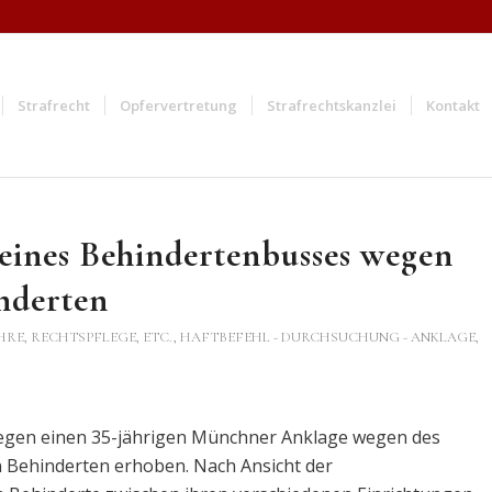
Strafrecht
Opfervertretung
Strafrechtskanzlei
Kontakt
eines Behindertenbusses wegen
nderten
HRE, RECHTSPFLEGE, ETC.
,
HAFTBEFEHL - DURCHSUCHUNG - ANKLAGE
,
gegen einen 35-jährigen Münchner Anklage wegen des
n Behinderten erhoben. Nach Ansicht der