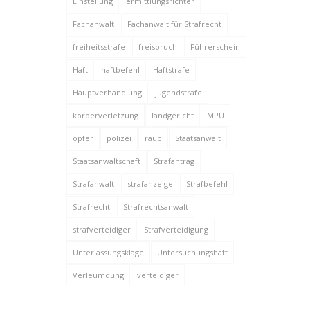
Einstellung
ermittlungsrichter
Fachanwalt
Fachanwalt für Strafrecht
freiheitsstrafe
freispruch
Führerschein
Haft
haftbefehl
Haftstrafe
Hauptverhandlung
jugendstrafe
körperverletzung
landgericht
MPU
opfer
polizei
raub
Staatsanwalt
Staatsanwaltschaft
Strafantrag
Strafanwalt
strafanzeige
Strafbefehl
Strafrecht
Strafrechtsanwalt
strafverteidiger
Strafverteidigung
Unterlassungsklage
Untersuchungshaft
Verleumdung
verteidiger