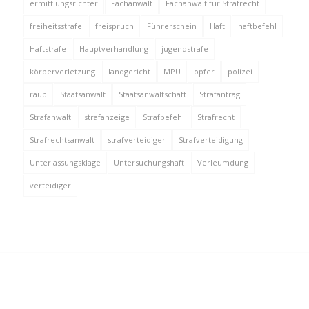
ermittlungsrichter
Fachanwalt
Fachanwalt für Strafrecht
freiheitsstrafe
freispruch
Führerschein
Haft
haftbefehl
Haftstrafe
Hauptverhandlung
jugendstrafe
körperverletzung
landgericht
MPU
opfer
polizei
raub
Staatsanwalt
Staatsanwaltschaft
Strafantrag
Strafanwalt
strafanzeige
Strafbefehl
Strafrecht
Strafrechtsanwalt
strafverteidiger
Strafverteidigung
Unterlassungsklage
Untersuchungshaft
Verleumdung
verteidiger