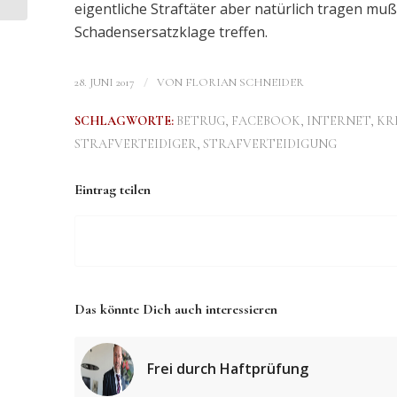
Liebesbeziehung mit
eigentliche Straftäter aber natürlich tragen muß
Dreizehnj...
Schadensersatzklage treffen.
/
28. JUNI 2017
VON
FLORIAN SCHNEIDER
SCHLAGWORTE:
BETRUG
,
FACEBOOK
,
INTERNET
,
KR
STRAFVERTEIDIGER
,
STRAFVERTEIDIGUNG
Eintrag teilen
Das könnte Dich auch interessieren
Frei durch Haftprüfung