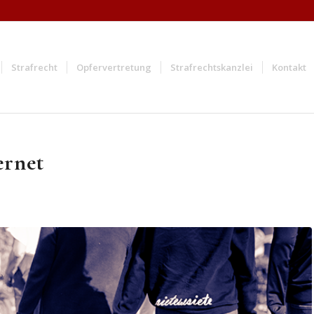
Strafrecht
Opfervertretung
Strafrechtskanzlei
Kontakt
ernet