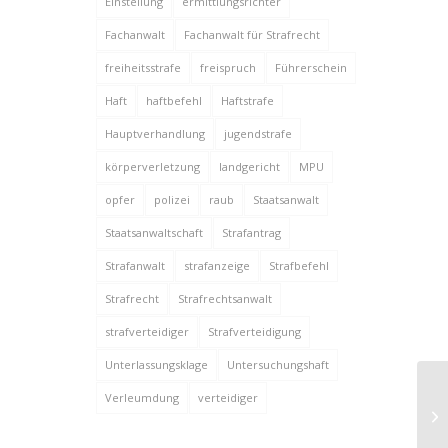
Einstellung
ermittlungsrichter
Fachanwalt
Fachanwalt für Strafrecht
freiheitsstrafe
freispruch
Führerschein
Haft
haftbefehl
Haftstrafe
Hauptverhandlung
jugendstrafe
körperverletzung
landgericht
MPU
opfer
polizei
raub
Staatsanwalt
Staatsanwaltschaft
Strafantrag
Strafanwalt
strafanzeige
Strafbefehl
Strafrecht
Strafrechtsanwalt
strafverteidiger
Strafverteidigung
Unterlassungsklage
Untersuchungshaft
Verleumdung
verteidiger