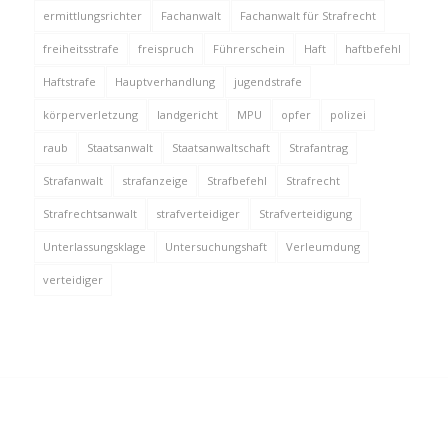
ermittlungsrichter
Fachanwalt
Fachanwalt für Strafrecht
freiheitsstrafe
freispruch
Führerschein
Haft
haftbefehl
Haftstrafe
Hauptverhandlung
jugendstrafe
körperverletzung
landgericht
MPU
opfer
polizei
raub
Staatsanwalt
Staatsanwaltschaft
Strafantrag
Strafanwalt
strafanzeige
Strafbefehl
Strafrecht
Strafrechtsanwalt
strafverteidiger
Strafverteidigung
Unterlassungsklage
Untersuchungshaft
Verleumdung
verteidiger