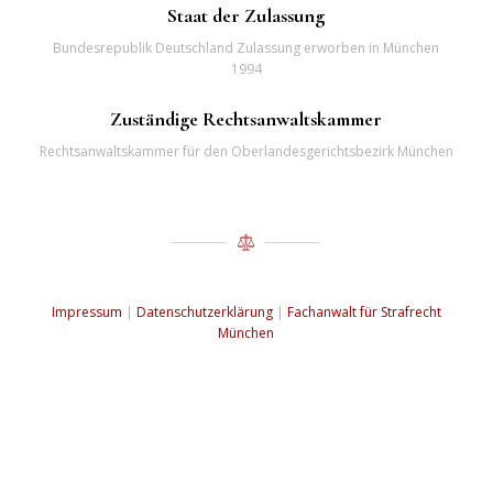
Staat der Zulassung
Bundesrepublik Deutschland Zulassung erworben in München
1994
Zuständige Rechtsanwaltskammer
Rechtsanwaltskammer für den Oberlandesgerichtsbezirk München
Impressum
|
Datenschutzerklärung
|
Fachanwalt für Strafrecht
München