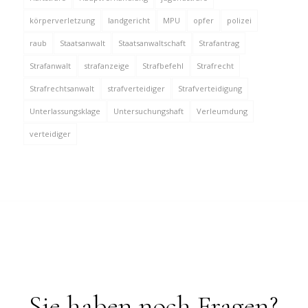
körperverletzung
landgericht
MPU
opfer
polizei
raub
Staatsanwalt
Staatsanwaltschaft
Strafantrag
Strafanwalt
strafanzeige
Strafbefehl
Strafrecht
Strafrechtsanwalt
strafverteidiger
Strafverteidigung
Unterlassungsklage
Untersuchungshaft
Verleumdung
verteidiger
Sie haben noch Fragen?