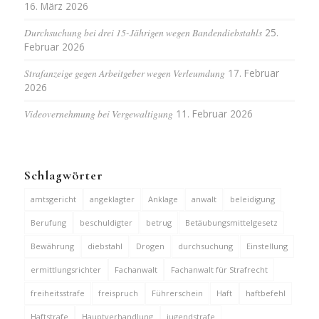
16. März 2026
Durchsuchung bei drei 15-Jährigen wegen Bandendiebstahls
25.
Februar 2026
Strafanzeige gegen Arbeitgeber wegen Verleumdung
17. Februar
2026
Videovernehmung bei Vergewaltigung
11. Februar 2026
Schlagwörter
amtsgericht
angeklagter
Anklage
anwalt
beleidigung
Berufung
beschuldigter
betrug
Betäubungsmittelgesetz
Bewährung
diebstahl
Drogen
durchsuchung
Einstellung
ermittlungsrichter
Fachanwalt
Fachanwalt für Strafrecht
freiheitsstrafe
freispruch
Führerschein
Haft
haftbefehl
Haftstrafe
Hauptverhandlung
jugendstrafe