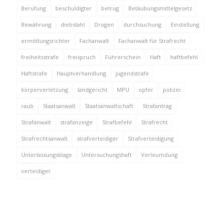
Berufung
beschuldigter
betrug
Betäubungsmittelgesetz
Bewährung
diebstahl
Drogen
durchsuchung
Einstellung
ermittlungsrichter
Fachanwalt
Fachanwalt für Strafrecht
freiheitsstrafe
freispruch
Führerschein
Haft
haftbefehl
Haftstrafe
Hauptverhandlung
jugendstrafe
körperverletzung
landgericht
MPU
opfer
polizei
raub
Staatsanwalt
Staatsanwaltschaft
Strafantrag
Strafanwalt
strafanzeige
Strafbefehl
Strafrecht
Strafrechtsanwalt
strafverteidiger
Strafverteidigung
Unterlassungsklage
Untersuchungshaft
Verleumdung
verteidiger