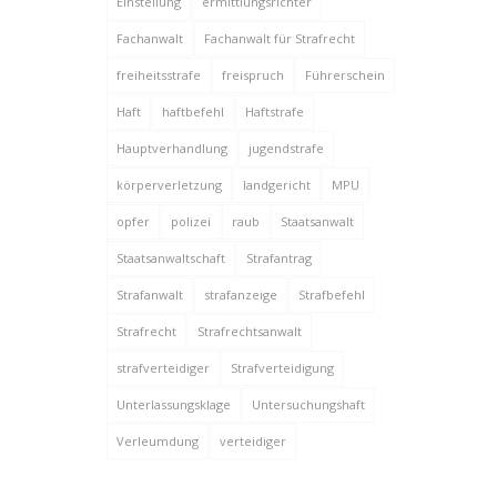
Einstellung
ermittlungsrichter
Fachanwalt
Fachanwalt für Strafrecht
freiheitsstrafe
freispruch
Führerschein
Haft
haftbefehl
Haftstrafe
Hauptverhandlung
jugendstrafe
körperverletzung
landgericht
MPU
opfer
polizei
raub
Staatsanwalt
Staatsanwaltschaft
Strafantrag
Strafanwalt
strafanzeige
Strafbefehl
Strafrecht
Strafrechtsanwalt
strafverteidiger
Strafverteidigung
Unterlassungsklage
Untersuchungshaft
Verleumdung
verteidiger