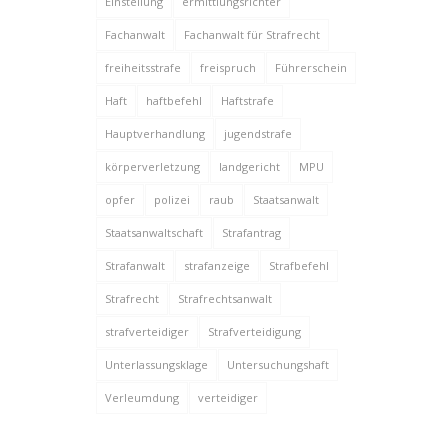
Einstellung
ermittlungsrichter
Fachanwalt
Fachanwalt für Strafrecht
freiheitsstrafe
freispruch
Führerschein
Haft
haftbefehl
Haftstrafe
Hauptverhandlung
jugendstrafe
körperverletzung
landgericht
MPU
opfer
polizei
raub
Staatsanwalt
Staatsanwaltschaft
Strafantrag
Strafanwalt
strafanzeige
Strafbefehl
Strafrecht
Strafrechtsanwalt
strafverteidiger
Strafverteidigung
Unterlassungsklage
Untersuchungshaft
Verleumdung
verteidiger