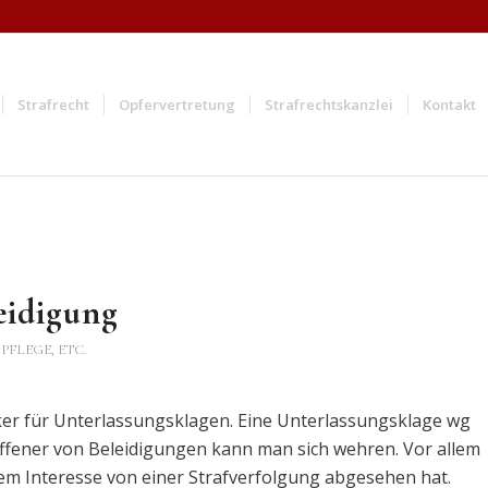
Strafrecht
Opfervertretung
Strafrechtskanzlei
Kontakt
eidigung
PFLEGE, ETC.
ker für Unterlassungsklagen. Eine Unterlassungsklage wg
roffener von Beleidigungen kann man sich wehren. Vor allem
em Interesse von einer Strafverfolgung abgesehen hat.