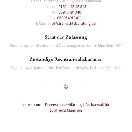
Dachauer Straße 201 / EG, 80637 München
Notruf:
0162 – 42 46 843
Tel.:
089/ 5491340
Fax:
089/ 54913411
E-Mail:
info@strafrechtsberatung.de
Staat der Zulassung
Bundesrepublik Deutschland Zulassung erworben in München 1994
Zuständige Rechtsanwaltskammer
Rechtsanwaltskammer für den Oberlandesgerichtsbezirk München
Impressum
|
Datenschutzerklärung
|
Fachanwalt für
Strafrecht München