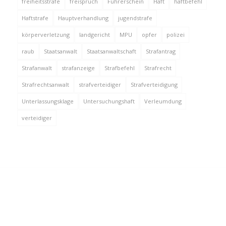
freiheitsstrafe
freispruch
Führerschein
Haft
haftbefehl
Haftstrafe
Hauptverhandlung
jugendstrafe
körperverletzung
landgericht
MPU
opfer
polizei
raub
Staatsanwalt
Staatsanwaltschaft
Strafantrag
Strafanwalt
strafanzeige
Strafbefehl
Strafrecht
Strafrechtsanwalt
strafverteidiger
Strafverteidigung
Unterlassungsklage
Untersuchungshaft
Verleumdung
verteidiger