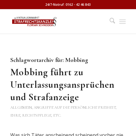
24/7-Notruf: 0162 - 42 46 843
Schlagwortarchiv für:
Mobbing
Mobbing führt zu
Unterlassungsansprüchen
und Strafanzeige
ALLGEMEIN
,
ANGRIFFE AUF DIE PERSÖNLICHE FREIHEIT,
EHRE, RECHTSPFLEGE, ETC.
Was sich Täter anscheinend scheinend vorher nie