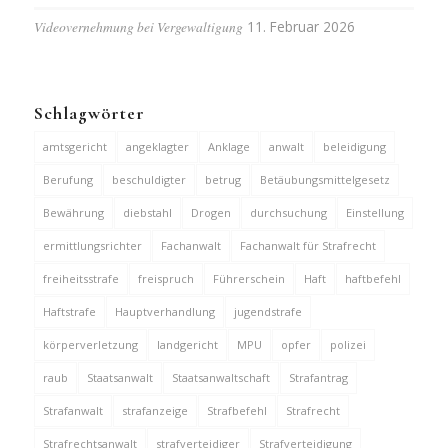
Videovernehmung bei Vergewaltigung
11. Februar 2026
Schlagwörter
amtsgericht
angeklagter
Anklage
anwalt
beleidigung
Berufung
beschuldigter
betrug
Betäubungsmittelgesetz
Bewährung
diebstahl
Drogen
durchsuchung
Einstellung
ermittlungsrichter
Fachanwalt
Fachanwalt für Strafrecht
freiheitsstrafe
freispruch
Führerschein
Haft
haftbefehl
Haftstrafe
Hauptverhandlung
jugendstrafe
körperverletzung
landgericht
MPU
opfer
polizei
raub
Staatsanwalt
Staatsanwaltschaft
Strafantrag
Strafanwalt
strafanzeige
Strafbefehl
Strafrecht
Strafrechtsanwalt
strafverteidiger
Strafverteidigung