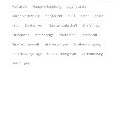
Haftstrafe
Hauptverhandlung
jugendstrafe
körperverletzung
landgericht
MPU
opfer
polizei
raub
Staatsanwalt
Staatsanwaltschaft
Strafantrag
Strafanwalt
strafanzeige
Strafbefehl
Strafrecht
Strafrechtsanwalt
strafverteidiger
Strafverteidigung
Unterlassungsklage
Untersuchungshaft
Verleumdung
verteidiger