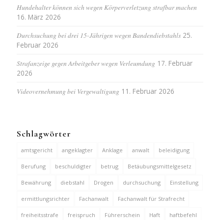
Hundehalter können sich wegen Körperverletzung strafbar machen
16. März 2026
Durchsuchung bei drei 15-Jährigen wegen Bandendiebstahls
25.
Februar 2026
Strafanzeige gegen Arbeitgeber wegen Verleumdung
17. Februar
2026
Videovernehmung bei Vergewaltigung
11. Februar 2026
Schlagwörter
amtsgericht
angeklagter
Anklage
anwalt
beleidigung
Berufung
beschuldigter
betrug
Betäubungsmittelgesetz
Bewährung
diebstahl
Drogen
durchsuchung
Einstellung
ermittlungsrichter
Fachanwalt
Fachanwalt für Strafrecht
freiheitsstrafe
freispruch
Führerschein
Haft
haftbefehl