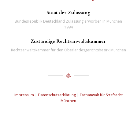
Staat der Zulassung
Bundesrepublik Deutschland Zulassung erworben in München
1994
Zuständige Rechtsanwaltskammer
Rechtsanwaltskammer für den Oberlandesgerichtsbezirk München
Impressum
|
Datenschutzerklärung
|
Fachanwalt für Strafrecht
München