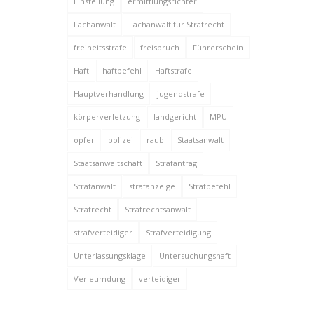
Einstellung
ermittlungsrichter
Fachanwalt
Fachanwalt für Strafrecht
freiheitsstrafe
freispruch
Führerschein
Haft
haftbefehl
Haftstrafe
Hauptverhandlung
jugendstrafe
körperverletzung
landgericht
MPU
opfer
polizei
raub
Staatsanwalt
Staatsanwaltschaft
Strafantrag
Strafanwalt
strafanzeige
Strafbefehl
Strafrecht
Strafrechtsanwalt
strafverteidiger
Strafverteidigung
Unterlassungsklage
Untersuchungshaft
Verleumdung
verteidiger