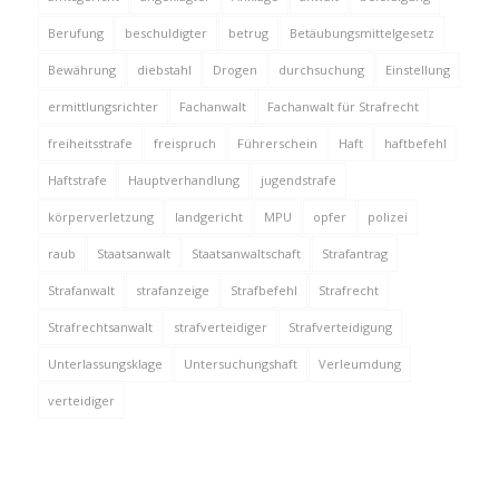
Berufung
beschuldigter
betrug
Betäubungsmittelgesetz
Bewährung
diebstahl
Drogen
durchsuchung
Einstellung
ermittlungsrichter
Fachanwalt
Fachanwalt für Strafrecht
freiheitsstrafe
freispruch
Führerschein
Haft
haftbefehl
Haftstrafe
Hauptverhandlung
jugendstrafe
körperverletzung
landgericht
MPU
opfer
polizei
raub
Staatsanwalt
Staatsanwaltschaft
Strafantrag
Strafanwalt
strafanzeige
Strafbefehl
Strafrecht
Strafrechtsanwalt
strafverteidiger
Strafverteidigung
Unterlassungsklage
Untersuchungshaft
Verleumdung
verteidiger