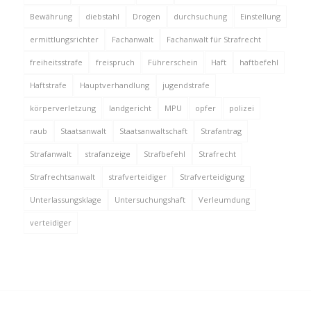
Bewährung
diebstahl
Drogen
durchsuchung
Einstellung
ermittlungsrichter
Fachanwalt
Fachanwalt für Strafrecht
freiheitsstrafe
freispruch
Führerschein
Haft
haftbefehl
Haftstrafe
Hauptverhandlung
jugendstrafe
körperverletzung
landgericht
MPU
opfer
polizei
raub
Staatsanwalt
Staatsanwaltschaft
Strafantrag
Strafanwalt
strafanzeige
Strafbefehl
Strafrecht
Strafrechtsanwalt
strafverteidiger
Strafverteidigung
Unterlassungsklage
Untersuchungshaft
Verleumdung
verteidiger