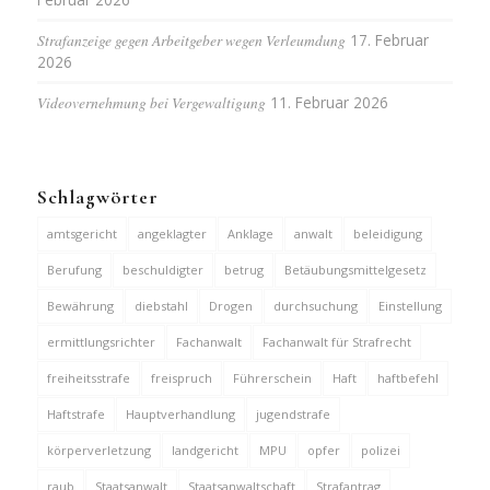
Strafanzeige gegen Arbeitgeber wegen Verleumdung
17. Februar
2026
Videovernehmung bei Vergewaltigung
11. Februar 2026
Schlagwörter
amtsgericht
angeklagter
Anklage
anwalt
beleidigung
Berufung
beschuldigter
betrug
Betäubungsmittelgesetz
Bewährung
diebstahl
Drogen
durchsuchung
Einstellung
ermittlungsrichter
Fachanwalt
Fachanwalt für Strafrecht
freiheitsstrafe
freispruch
Führerschein
Haft
haftbefehl
Haftstrafe
Hauptverhandlung
jugendstrafe
körperverletzung
landgericht
MPU
opfer
polizei
raub
Staatsanwalt
Staatsanwaltschaft
Strafantrag