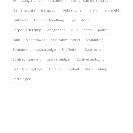
ermittlungsrichter
Fachanwalt
Fachanwalt für Strafrecht
freiheitsstrafe
freispruch
Führerschein
Haft
haftbefehl
Haftstrafe
Hauptverhandlung
jugendstrafe
körperverletzung
landgericht
MPU
opfer
polizei
raub
Staatsanwalt
Staatsanwaltschaft
Strafantrag
Strafanwalt
strafanzeige
Strafbefehl
Strafrecht
Strafrechtsanwalt
strafverteidiger
Strafverteidigung
Unterlassungsklage
Untersuchungshaft
Verleumdung
verteidiger