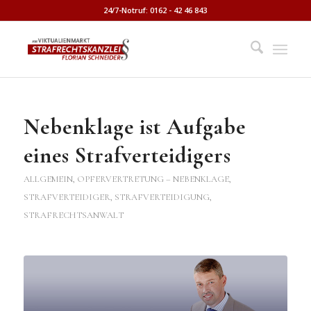
24/7-Notruf: 0162 - 42 46 843
Nebenklage ist Aufgabe
eines Strafverteidigers
ALLGEMEIN
,
OPFERVERTRETUNG – NEBENKLAGE
,
STRAFVERTEIDIGER, STRAFVERTEIDIGUNG,
STRAFRECHTSANWALT