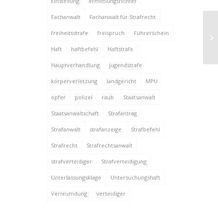
Einstellung
ermittlungsrichter
Fachanwalt
Fachanwalt für Strafrecht
freiheitsstrafe
freispruch
Führerschein
Ei
Haft
haftbefehl
Haftstrafe
Hauptverhandlung
jugendstrafe
körperverletzung
landgericht
MPU
opfer
polizei
raub
Staatsanwalt
Staatsanwaltschaft
Strafantrag
Strafanwalt
strafanzeige
Strafbefehl
Strafrecht
Strafrechtsanwalt
strafverteidiger
Strafverteidigung
Unterlassungsklage
Untersuchungshaft
Verleumdung
verteidiger