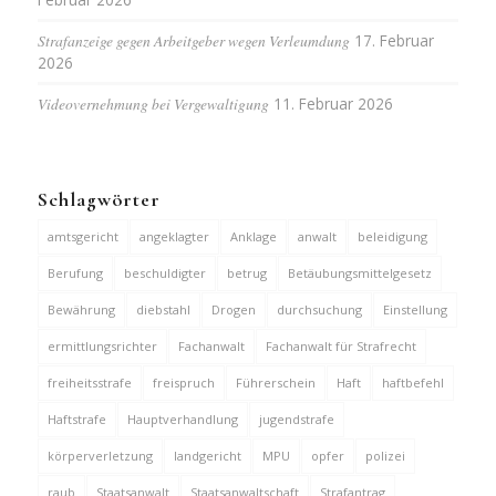
Strafanzeige gegen Arbeitgeber wegen Verleumdung
17. Februar
2026
Videovernehmung bei Vergewaltigung
11. Februar 2026
Schlagwörter
amtsgericht
angeklagter
Anklage
anwalt
beleidigung
Berufung
beschuldigter
betrug
Betäubungsmittelgesetz
Bewährung
diebstahl
Drogen
durchsuchung
Einstellung
ermittlungsrichter
Fachanwalt
Fachanwalt für Strafrecht
freiheitsstrafe
freispruch
Führerschein
Haft
haftbefehl
Haftstrafe
Hauptverhandlung
jugendstrafe
körperverletzung
landgericht
MPU
opfer
polizei
raub
Staatsanwalt
Staatsanwaltschaft
Strafantrag