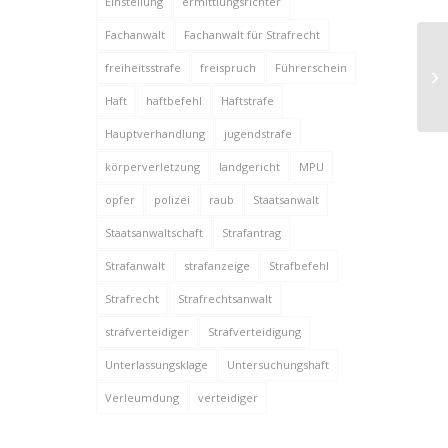
Einstellung
ermittlungsrichter
Fachanwalt
Fachanwalt für Strafrecht
freiheitsstrafe
freispruch
Führerschein
Be
Haft
haftbefehl
Haftstrafe
Hauptverhandlung
jugendstrafe
körperverletzung
landgericht
MPU
opfer
polizei
raub
Staatsanwalt
Staatsanwaltschaft
Strafantrag
Strafanwalt
strafanzeige
Strafbefehl
Strafrecht
Strafrechtsanwalt
strafverteidiger
Strafverteidigung
Unterlassungsklage
Untersuchungshaft
Verleumdung
verteidiger