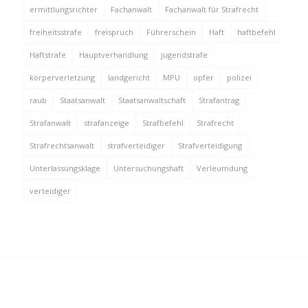
ermittlungsrichter
Fachanwalt
Fachanwalt für Strafrecht
freiheitsstrafe
freispruch
Führerschein
Haft
haftbefehl
Haftstrafe
Hauptverhandlung
jugendstrafe
körperverletzung
landgericht
MPU
opfer
polizei
raub
Staatsanwalt
Staatsanwaltschaft
Strafantrag
Strafanwalt
strafanzeige
Strafbefehl
Strafrecht
Strafrechtsanwalt
strafverteidiger
Strafverteidigung
Unterlassungsklage
Untersuchungshaft
Verleumdung
verteidiger