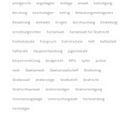
amtsgericht
angeklagter
Anklage
anwalt
beleidigung
Berufung
beschuldigter
betrug
Betäubungsmittelgesetz
Bewährung
diebstahl
Drogen
durchsuchung
Einstellung
ermittlungsrichter
Fachanwalt
Fachanwalt für Strafrecht
freiheitsstrafe
freispruch
Führerschein
Haft
haftbefehl
Haftstrafe
Hauptverhandlung
jugendstrafe
körperverletzung
landgericht
MPU
opfer
polizei
raub
Staatsanwalt
Staatsanwaltschaft
Strafantrag
Strafanwalt
strafanzeige
Strafbefehl
Strafrecht
Strafrechtsanwalt
strafverteidiger
Strafverteidigung
Unterlassungsklage
Untersuchungshaft
Verleumdung
verteidiger