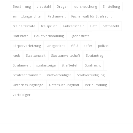
Bewährung
diebstahl
Drogen
durchsuchung
Einstellung
ermittlungsrichter
Fachanwalt
Fachanwalt für Strafrecht
freiheitsstrafe
freispruch
Führerschein
Haft
haftbefehl
Haftstrafe
Hauptverhandlung
jugendstrafe
körperverletzung
landgericht
MPU
opfer
polizei
raub
Staatsanwalt
Staatsanwaltschaft
Strafantrag
Strafanwalt
strafanzeige
Strafbefehl
Strafrecht
Strafrechtsanwalt
strafverteidiger
Strafverteidigung
Unterlassungsklage
Untersuchungshaft
Verleumdung
verteidiger