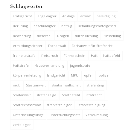
Schlagwörter
amtsgericht
angeklagter
Anklage
anwalt
beleidigung
Berufung
beschuldigter
betrug
Betäubungsmittelgesetz
Bewährung
diebstahl
Drogen
durchsuchung
Einstellung
ermittlungsrichter
Fachanwalt
Fachanwalt für Strafrecht
freiheitsstrafe
freispruch
Führerschein
Haft
haftbefehl
Haftstrafe
Hauptverhandlung
jugendstrafe
körperverletzung
landgericht
MPU
opfer
polizei
raub
Staatsanwalt
Staatsanwaltschaft
Strafantrag
Strafanwalt
strafanzeige
Strafbefehl
Strafrecht
Strafrechtsanwalt
strafverteidiger
Strafverteidigung
Unterlassungsklage
Untersuchungshaft
Verleumdung
verteidiger