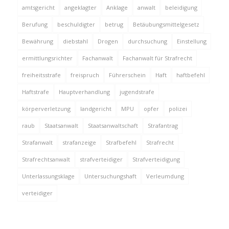
amtsgericht
angeklagter
Anklage
anwalt
beleidigung
Berufung
beschuldigter
betrug
Betäubungsmittelgesetz
Bewährung
diebstahl
Drogen
durchsuchung
Einstellung
ermittlungsrichter
Fachanwalt
Fachanwalt für Strafrecht
freiheitsstrafe
freispruch
Führerschein
Haft
haftbefehl
Haftstrafe
Hauptverhandlung
jugendstrafe
körperverletzung
landgericht
MPU
opfer
polizei
raub
Staatsanwalt
Staatsanwaltschaft
Strafantrag
Strafanwalt
strafanzeige
Strafbefehl
Strafrecht
Strafrechtsanwalt
strafverteidiger
Strafverteidigung
Unterlassungsklage
Untersuchungshaft
Verleumdung
verteidiger