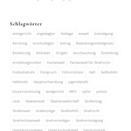
Schlagwörter
amtsgericht
angeklagter
Anklage
anwalt
beleidigung
Berufung
beschuldigter
betrug
Betäubungsmittelgesetz
Bewährung
diebstahl
Drogen
durchsuchung
Einstellung
ermittlungsrichter
Fachanwalt
Fachanwalt für Strafrecht
freiheitsstrafe
freispruch
Führerschein
Haft
haftbefehl
Haftstrafe
Hauptverhandlung
jugendstrafe
körperverletzung
landgericht
MPU
opfer
polizei
raub
Staatsanwalt
Staatsanwaltschaft
Strafantrag
Strafanwalt
strafanzeige
Strafbefehl
Strafrecht
Strafrechtsanwalt
strafverteidiger
Strafverteidigung
Unterlassungsklage
Untersuchungshaft
Verleumdung