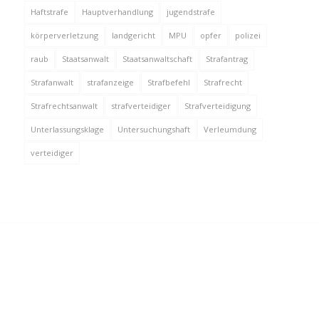
Haftstrafe
Hauptverhandlung
jugendstrafe
körperverletzung
landgericht
MPU
opfer
polizei
raub
Staatsanwalt
Staatsanwaltschaft
Strafantrag
Strafanwalt
strafanzeige
Strafbefehl
Strafrecht
Strafrechtsanwalt
strafverteidiger
Strafverteidigung
Unterlassungsklage
Untersuchungshaft
Verleumdung
verteidiger