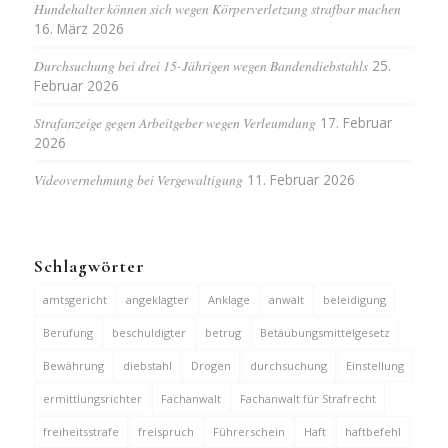
Hundehalter können sich wegen Körperverletzung strafbar machen
16. März 2026
Durchsuchung bei drei 15-Jährigen wegen Bandendiebstahls
25.
Februar 2026
Strafanzeige gegen Arbeitgeber wegen Verleumdung
17. Februar
2026
Videovernehmung bei Vergewaltigung
11. Februar 2026
Schlagwörter
amtsgericht
angeklagter
Anklage
anwalt
beleidigung
Berufung
beschuldigter
betrug
Betäubungsmittelgesetz
Bewährung
diebstahl
Drogen
durchsuchung
Einstellung
ermittlungsrichter
Fachanwalt
Fachanwalt für Strafrecht
freiheitsstrafe
freispruch
Führerschein
Haft
haftbefehl