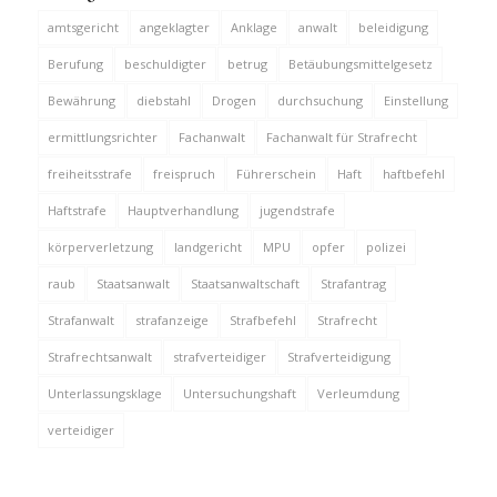
amtsgericht
angeklagter
Anklage
anwalt
beleidigung
Berufung
beschuldigter
betrug
Betäubungsmittelgesetz
Bewährung
diebstahl
Drogen
durchsuchung
Einstellung
ermittlungsrichter
Fachanwalt
Fachanwalt für Strafrecht
freiheitsstrafe
freispruch
Führerschein
Haft
haftbefehl
Haftstrafe
Hauptverhandlung
jugendstrafe
körperverletzung
landgericht
MPU
opfer
polizei
raub
Staatsanwalt
Staatsanwaltschaft
Strafantrag
Strafanwalt
strafanzeige
Strafbefehl
Strafrecht
Strafrechtsanwalt
strafverteidiger
Strafverteidigung
Unterlassungsklage
Untersuchungshaft
Verleumdung
verteidiger