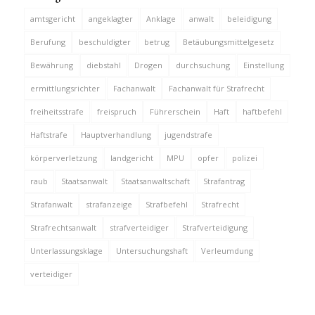
amtsgericht
angeklagter
Anklage
anwalt
beleidigung
Berufung
beschuldigter
betrug
Betäubungsmittelgesetz
Bewährung
diebstahl
Drogen
durchsuchung
Einstellung
ermittlungsrichter
Fachanwalt
Fachanwalt für Strafrecht
freiheitsstrafe
freispruch
Führerschein
Haft
haftbefehl
Haftstrafe
Hauptverhandlung
jugendstrafe
körperverletzung
landgericht
MPU
opfer
polizei
raub
Staatsanwalt
Staatsanwaltschaft
Strafantrag
Strafanwalt
strafanzeige
Strafbefehl
Strafrecht
Strafrechtsanwalt
strafverteidiger
Strafverteidigung
Unterlassungsklage
Untersuchungshaft
Verleumdung
verteidiger