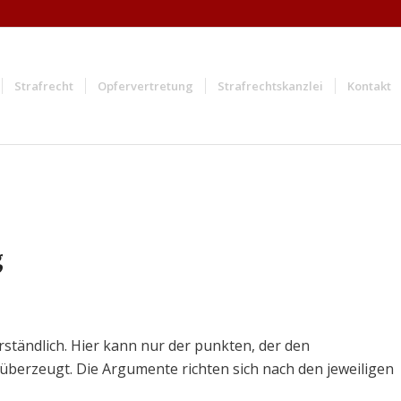
Strafrecht
Opfervertretung
Strafrechtskanzlei
Kontakt
g
erständlich. Hier kann nur der punkten, der den
 überzeugt. Die Argumente richten sich nach den jeweiligen