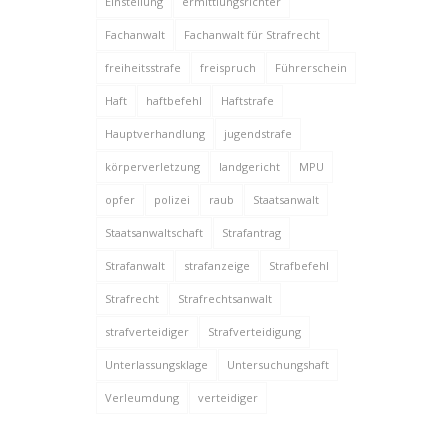
Einstellung
ermittlungsrichter
Fachanwalt
Fachanwalt für Strafrecht
freiheitsstrafe
freispruch
Führerschein
Haft
haftbefehl
Haftstrafe
Hauptverhandlung
jugendstrafe
körperverletzung
landgericht
MPU
opfer
polizei
raub
Staatsanwalt
Staatsanwaltschaft
Strafantrag
Strafanwalt
strafanzeige
Strafbefehl
Strafrecht
Strafrechtsanwalt
strafverteidiger
Strafverteidigung
Unterlassungsklage
Untersuchungshaft
Verleumdung
verteidiger