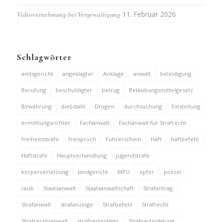
Videovernehmung bei Vergewaltigung
11. Februar 2026
Schlagwörter
amtsgericht
angeklagter
Anklage
anwalt
beleidigung
Berufung
beschuldigter
betrug
Betäubungsmittelgesetz
Bewährung
diebstahl
Drogen
durchsuchung
Einstellung
ermittlungsrichter
Fachanwalt
Fachanwalt für Strafrecht
freiheitsstrafe
freispruch
Führerschein
Haft
haftbefehl
Haftstrafe
Hauptverhandlung
jugendstrafe
körperverletzung
landgericht
MPU
opfer
polizei
raub
Staatsanwalt
Staatsanwaltschaft
Strafantrag
Strafanwalt
strafanzeige
Strafbefehl
Strafrecht
Strafrechtsanwalt
strafverteidiger
Strafverteidigung