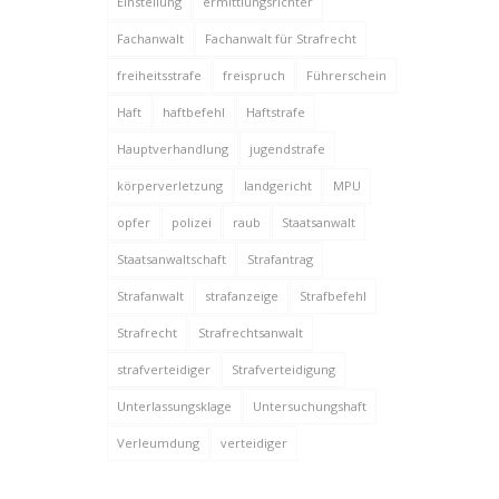
Einstellung
ermittlungsrichter
Fachanwalt
Fachanwalt für Strafrecht
freiheitsstrafe
freispruch
Führerschein
Haft
haftbefehl
Haftstrafe
Hauptverhandlung
jugendstrafe
körperverletzung
landgericht
MPU
opfer
polizei
raub
Staatsanwalt
Staatsanwaltschaft
Strafantrag
Strafanwalt
strafanzeige
Strafbefehl
Strafrecht
Strafrechtsanwalt
strafverteidiger
Strafverteidigung
Unterlassungsklage
Untersuchungshaft
Verleumdung
verteidiger