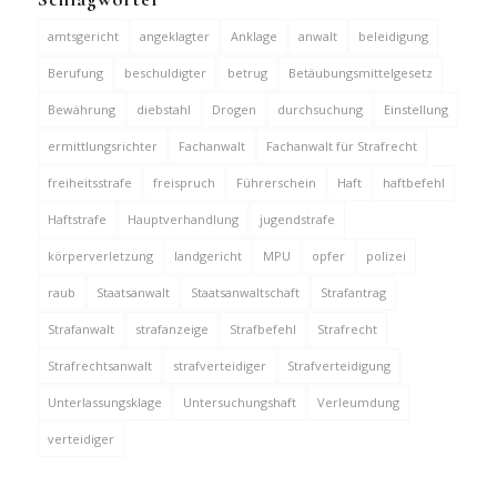
amtsgericht
angeklagter
Anklage
anwalt
beleidigung
Berufung
beschuldigter
betrug
Betäubungsmittelgesetz
Bewährung
diebstahl
Drogen
durchsuchung
Einstellung
ermittlungsrichter
Fachanwalt
Fachanwalt für Strafrecht
freiheitsstrafe
freispruch
Führerschein
Haft
haftbefehl
Haftstrafe
Hauptverhandlung
jugendstrafe
körperverletzung
landgericht
MPU
opfer
polizei
raub
Staatsanwalt
Staatsanwaltschaft
Strafantrag
Strafanwalt
strafanzeige
Strafbefehl
Strafrecht
Strafrechtsanwalt
strafverteidiger
Strafverteidigung
Unterlassungsklage
Untersuchungshaft
Verleumdung
verteidiger