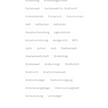
Einstellung
ermittlungsrichter
Fachanwalt
Fachanwalt für Strafrecht
freiheitsstrafe
freispruch
Führerschein
Haft
haftbefehl
Haftstrafe
Hauptverhandlung
jugendstrafe
körperverletzung
landgericht
MPU
opfer
polizei
raub
Staatsanwalt
Staatsanwaltschaft
Strafantrag
Strafanwalt
strafanzeige
Strafbefehl
Strafrecht
Strafrechtsanwalt
strafverteidiger
Strafverteidigung
Unterlassungsklage
Untersuchungshaft
Verleumdung
verteidiger