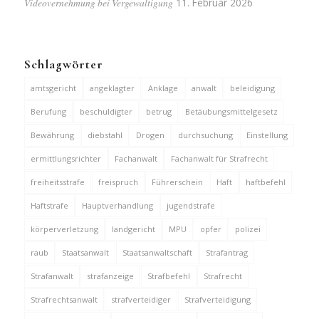
Videovernehmung bei Vergewaltigung
11. Februar 2026
Schlagwörter
amtsgericht
angeklagter
Anklage
anwalt
beleidigung
Berufung
beschuldigter
betrug
Betäubungsmittelgesetz
Bewährung
diebstahl
Drogen
durchsuchung
Einstellung
ermittlungsrichter
Fachanwalt
Fachanwalt für Strafrecht
freiheitsstrafe
freispruch
Führerschein
Haft
haftbefehl
Haftstrafe
Hauptverhandlung
jugendstrafe
körperverletzung
landgericht
MPU
opfer
polizei
raub
Staatsanwalt
Staatsanwaltschaft
Strafantrag
Strafanwalt
strafanzeige
Strafbefehl
Strafrecht
Strafrechtsanwalt
strafverteidiger
Strafverteidigung