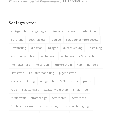
Videovernehmung bei Vergewaltigung
11. Februar 2026
Schlagwörter
amtsgericht
angeklagter
Anklage
anwalt
beleidigung
Berufung
beschuldigter
betrug
Betäubungsmittelgesetz
Bewährung
diebstahl
Drogen
durchsuchung
Einstellung
ermittlungsrichter
Fachanwalt
Fachanwalt für Strafrecht
freiheitsstrafe
freispruch
Führerschein
Haft
haftbefehl
Haftstrafe
Hauptverhandlung
jugendstrafe
körperverletzung
landgericht
MPU
opfer
polizei
raub
Staatsanwalt
Staatsanwaltschaft
Strafantrag
Strafanwalt
strafanzeige
Strafbefehl
Strafrecht
Strafrechtsanwalt
strafverteidiger
Strafverteidigung