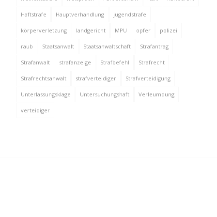
Haftstrafe
Hauptverhandlung
jugendstrafe
körperverletzung
landgericht
MPU
opfer
polizei
raub
Staatsanwalt
Staatsanwaltschaft
Strafantrag
Strafanwalt
strafanzeige
Strafbefehl
Strafrecht
Strafrechtsanwalt
strafverteidiger
Strafverteidigung
Unterlassungsklage
Untersuchungshaft
Verleumdung
verteidiger