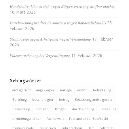
Hundehalter können sich wegen Körperverletzung strafbar machen
16. März 2026
Durchsuchung bei drei 15-Jährigen wegen Bandendiebstahls
25.
Februar 2026
Strafanzeige gegen Arbeitgeber wegen Verleumdung
17. Februar
2026
Videovernehmung bei Vergewaltigung
11. Februar 2026
Schlagwörter
amtsgericht
angeklagter
Anklage
anwalt
beleidigung
Berufung
beschuldigter
betrug
Betäubungsmittelgesetz
Bewährung
diebstahl
Drogen
durchsuchung
Einstellung
ermittlungsrichter
Fachanwalt
Fachanwalt für Strafrecht
freiheitsstrafe
freispruch
Führerschein
Haft
haftbefehl