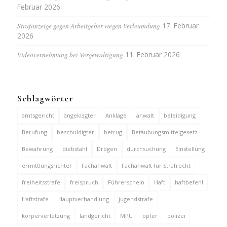
Februar 2026
Strafanzeige gegen Arbeitgeber wegen Verleumdung
17. Februar
2026
Videovernehmung bei Vergewaltigung
11. Februar 2026
Schlagwörter
amtsgericht
angeklagter
Anklage
anwalt
beleidigung
Berufung
beschuldigter
betrug
Betäubungsmittelgesetz
Bewährung
diebstahl
Drogen
durchsuchung
Einstellung
ermittlungsrichter
Fachanwalt
Fachanwalt für Strafrecht
freiheitsstrafe
freispruch
Führerschein
Haft
haftbefehl
Haftstrafe
Hauptverhandlung
jugendstrafe
körperverletzung
landgericht
MPU
opfer
polizei