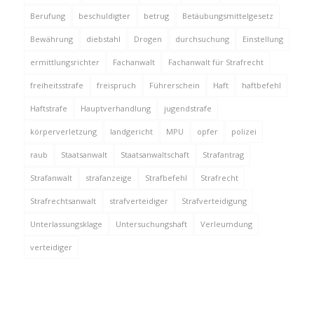
Berufung
beschuldigter
betrug
Betäubungsmittelgesetz
Bewährung
diebstahl
Drogen
durchsuchung
Einstellung
ermittlungsrichter
Fachanwalt
Fachanwalt für Strafrecht
freiheitsstrafe
freispruch
Führerschein
Haft
haftbefehl
Haftstrafe
Hauptverhandlung
jugendstrafe
körperverletzung
landgericht
MPU
opfer
polizei
raub
Staatsanwalt
Staatsanwaltschaft
Strafantrag
Strafanwalt
strafanzeige
Strafbefehl
Strafrecht
Strafrechtsanwalt
strafverteidiger
Strafverteidigung
Unterlassungsklage
Untersuchungshaft
Verleumdung
verteidiger