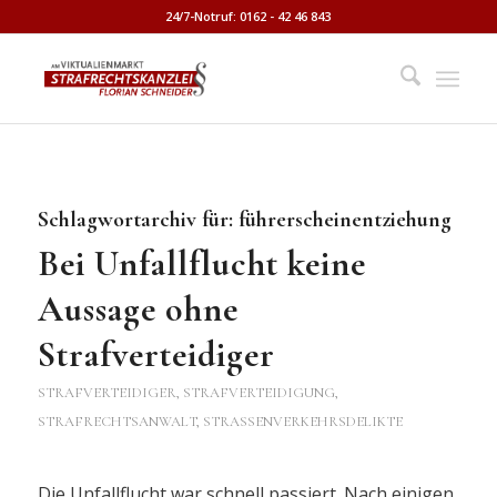
24/7-Notruf: 0162 - 42 46 843
Schlagwortarchiv für:
führerscheinentziehung
Bei Unfallflucht keine
Aussage ohne
Strafverteidiger
STRAFVERTEIDIGER, STRAFVERTEIDIGUNG,
STRAFRECHTSANWALT
,
STRASSENVERKEHRSDELIKTE
Die Unfallflucht war schnell passiert. Nach einigen