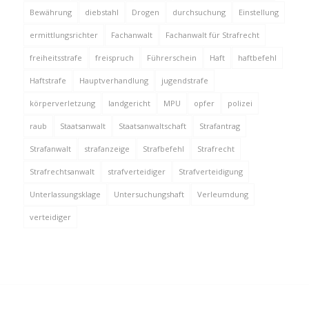
Bewährung
diebstahl
Drogen
durchsuchung
Einstellung
ermittlungsrichter
Fachanwalt
Fachanwalt für Strafrecht
freiheitsstrafe
freispruch
Führerschein
Haft
haftbefehl
Haftstrafe
Hauptverhandlung
jugendstrafe
körperverletzung
landgericht
MPU
opfer
polizei
raub
Staatsanwalt
Staatsanwaltschaft
Strafantrag
Strafanwalt
strafanzeige
Strafbefehl
Strafrecht
Strafrechtsanwalt
strafverteidiger
Strafverteidigung
Unterlassungsklage
Untersuchungshaft
Verleumdung
verteidiger