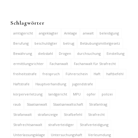
Schlagwörter
amtsgericht
angeklagter
Anklage
anwalt
beleidigung
Berufung
beschuldigter
betrug
Betäubungsmittelgesetz
Bewährung
diebstahl
Drogen
durchsuchung
Einstellung
ermittlungsrichter
Fachanwalt
Fachanwalt für Strafrecht
freiheitsstrafe
freispruch
Führerschein
Haft
haftbefehl
Haftstrafe
Hauptverhandlung
jugendstrafe
körperverletzung
landgericht
MPU
opfer
polizei
raub
Staatsanwalt
Staatsanwaltschaft
Strafantrag
Strafanwalt
strafanzeige
Strafbefehl
Strafrecht
Strafrechtsanwalt
strafverteidiger
Strafverteidigung
Unterlassungsklage
Untersuchungshaft
Verleumdung