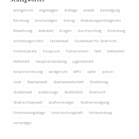
amtsgericht
angeklagter
Anklage
anwalt
beleidigung
Berufung
beschuldigter
betrug
Betäubungsmittelgesetz
Bewährung
diebstahl
Drogen
durchsuchung
Einstellung
ermittlungsrichter
Fachanwalt
Fachanwalt für Strafrecht
freiheitsstrafe
freispruch
Führerschein
Haft
haftbefehl
Haftstrafe
Hauptverhandlung
jugendstrafe
körperverletzung
landgericht
MPU
opfer
polizei
raub
Staatsanwalt
Staatsanwaltschaft
Strafantrag
Strafanwalt
strafanzeige
Strafbefehl
Strafrecht
Strafrechtsanwalt
strafverteidiger
Strafverteidigung
Unterlassungsklage
Untersuchungshaft
Verleumdung
verteidiger