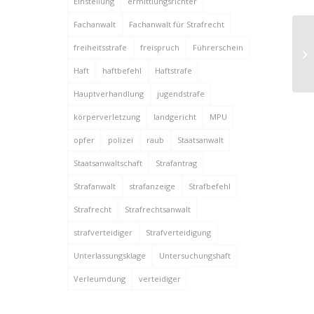
Einstellung
ermittlungsrichter
Fachanwalt
Fachanwalt für Strafrecht
Or
freiheitsstrafe
freispruch
Führerschein
ge
Haft
haftbefehl
Haftstrafe
Hauptverhandlung
jugendstrafe
körperverletzung
landgericht
MPU
opfer
polizei
raub
Staatsanwalt
Staatsanwaltschaft
Strafantrag
Strafanwalt
strafanzeige
Strafbefehl
Strafrecht
Strafrechtsanwalt
strafverteidiger
Strafverteidigung
Unterlassungsklage
Untersuchungshaft
Verleumdung
verteidiger