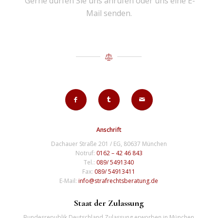
Gerne dürfen Sie uns anrufen oder uns eine E-
Mail senden.
Anschrift
Dachauer Straße 201 / EG, 80637 München
Notruf:
0162 – 42 46 843
Tel.:
089/ 5491340
Fax:
089/ 54913411
E-Mail:
info@strafrechtsberatung.de
Staat der Zulassung
Bundesrepublik Deutschland Zulassung erworben in München