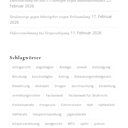
Durchsuchung bei drei 15-Jährigen wegen Bandendiebstahls
25.
Februar 2026
Strafanzeige gegen Arbeitgeber wegen Verleumdung
17. Februar
2026
Videovernehmung bei Vergewaltigung
11. Februar 2026
Schlagwörter
amtsgericht
angeklagter
Anklage
anwalt
beleidigung
Berufung
beschuldigter
betrug
Betäubungsmittelgesetz
Bewährung
diebstahl
Drogen
durchsuchung
Einstellung
ermittlungsrichter
Fachanwalt
Fachanwalt für Strafrecht
freiheitsstrafe
freispruch
Führerschein
Haft
haftbefehl
Haftstrafe
Hauptverhandlung
jugendstrafe
körperverletzung
landgericht
MPU
opfer
polizei