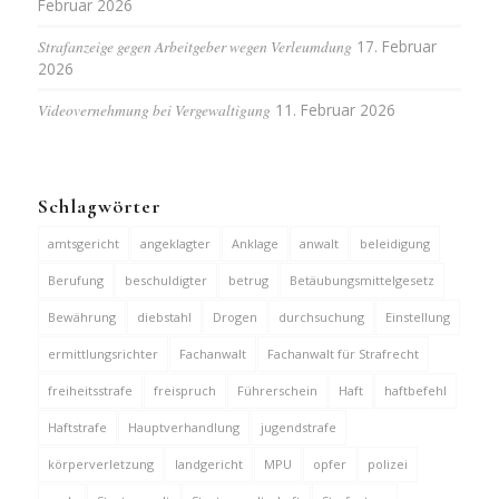
Februar 2026
Strafanzeige gegen Arbeitgeber wegen Verleumdung
17. Februar
2026
Videovernehmung bei Vergewaltigung
11. Februar 2026
Schlagwörter
amtsgericht
angeklagter
Anklage
anwalt
beleidigung
Berufung
beschuldigter
betrug
Betäubungsmittelgesetz
Bewährung
diebstahl
Drogen
durchsuchung
Einstellung
ermittlungsrichter
Fachanwalt
Fachanwalt für Strafrecht
freiheitsstrafe
freispruch
Führerschein
Haft
haftbefehl
Haftstrafe
Hauptverhandlung
jugendstrafe
körperverletzung
landgericht
MPU
opfer
polizei