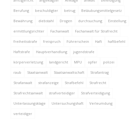
amtsgericht
angeklagter
Anklage
anwalt
beleidigung
Berufung
beschuldigter
betrug
Betäubungsmittelgesetz
Bewährung
diebstahl
Drogen
durchsuchung
Einstellung
ermittlungsrichter
Fachanwalt
Fachanwalt für Strafrecht
freiheitsstrafe
freispruch
Führerschein
Haft
haftbefehl
Haftstrafe
Hauptverhandlung
jugendstrafe
körperverletzung
landgericht
MPU
opfer
polizei
raub
Staatsanwalt
Staatsanwaltschaft
Strafantrag
Strafanwalt
strafanzeige
Strafbefehl
Strafrecht
Strafrechtsanwalt
strafverteidiger
Strafverteidigung
Unterlassungsklage
Untersuchungshaft
Verleumdung
verteidiger