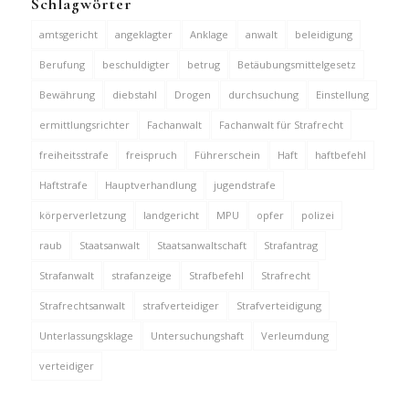
Schlagwörter
amtsgericht
angeklagter
Anklage
anwalt
beleidigung
Berufung
beschuldigter
betrug
Betäubungsmittelgesetz
Bewährung
diebstahl
Drogen
durchsuchung
Einstellung
ermittlungsrichter
Fachanwalt
Fachanwalt für Strafrecht
freiheitsstrafe
freispruch
Führerschein
Haft
haftbefehl
Haftstrafe
Hauptverhandlung
jugendstrafe
körperverletzung
landgericht
MPU
opfer
polizei
raub
Staatsanwalt
Staatsanwaltschaft
Strafantrag
Strafanwalt
strafanzeige
Strafbefehl
Strafrecht
Strafrechtsanwalt
strafverteidiger
Strafverteidigung
Unterlassungsklage
Untersuchungshaft
Verleumdung
verteidiger