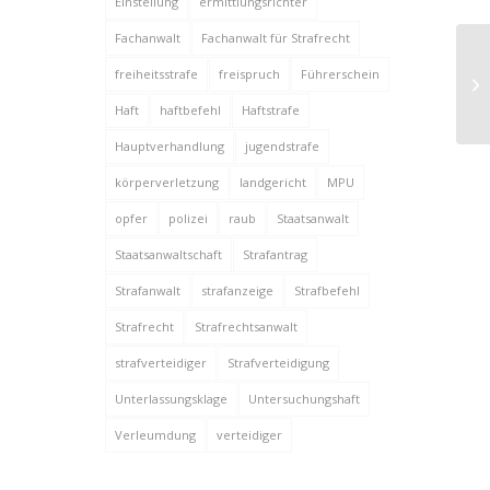
Einstellung
ermittlungsrichter
Fachanwalt
Fachanwalt für Strafrecht
Fa
freiheitsstrafe
freispruch
Führerschein
Be
Haft
haftbefehl
Haftstrafe
Hauptverhandlung
jugendstrafe
körperverletzung
landgericht
MPU
opfer
polizei
raub
Staatsanwalt
Staatsanwaltschaft
Strafantrag
Strafanwalt
strafanzeige
Strafbefehl
Strafrecht
Strafrechtsanwalt
strafverteidiger
Strafverteidigung
Unterlassungsklage
Untersuchungshaft
Verleumdung
verteidiger