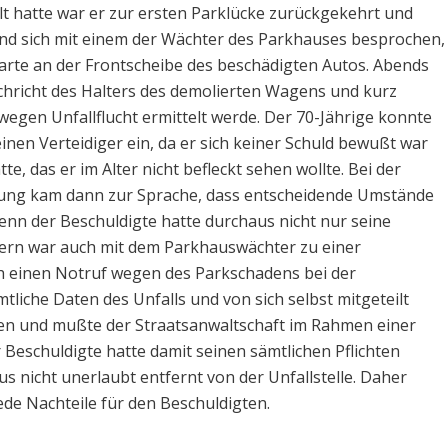
lt hatte war er zur ersten Parklücke zurückgekehrt und
d sich mit einem der Wächter des Parkhauses besprochen,
karte an der Frontscheibe des beschädigten Autos. Abends
chricht des Halters des demolierten Wagens und kurz
 wegen Unfallflucht ermittelt werde. Der 70-Jährige konnte
einen Verteidiger ein, da er sich keiner Schuld bewußt war
e, das er im Alter nicht befleckt sehen wollte. Bei der
ung kam dann zur Sprache, dass entscheidende Umstände
Denn der Beschuldigte hatte durchaus nicht nur seine
ndern war auch mit dem Parkhauswächter zu einer
h einen Notruf wegen des Parkschadens bei der
liche Daten des Unfalls und von sich selbst mitgeteilt
eben und mußte der Straatsanwaltschaft im Rahmen einer
 Beschuldigte hatte damit seinen sämtlichen Pflichten
 nicht unerlaubt entfernt von der Unfallstelle. Daher
de Nachteile für den Beschuldigten.