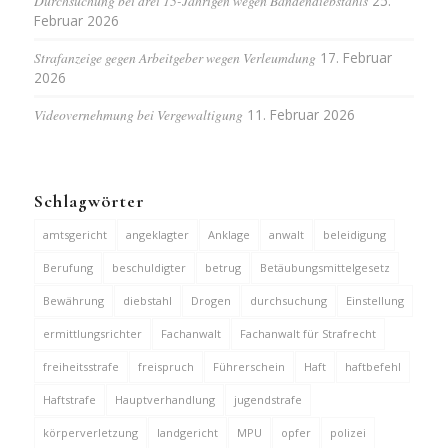
Durchsuchung bei drei 15-Jährigen wegen Bandendiebstahls
25.
Februar 2026
Strafanzeige gegen Arbeitgeber wegen Verleumdung
17. Februar
2026
Videovernehmung bei Vergewaltigung
11. Februar 2026
Schlagwörter
amtsgericht
angeklagter
Anklage
anwalt
beleidigung
Berufung
beschuldigter
betrug
Betäubungsmittelgesetz
Bewährung
diebstahl
Drogen
durchsuchung
Einstellung
ermittlungsrichter
Fachanwalt
Fachanwalt für Strafrecht
freiheitsstrafe
freispruch
Führerschein
Haft
haftbefehl
Haftstrafe
Hauptverhandlung
jugendstrafe
körperverletzung
landgericht
MPU
opfer
polizei