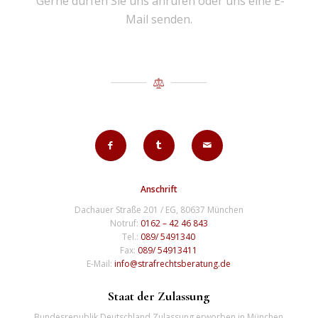
Gerne dürfen Sie uns anrufen oder uns eine E-
Mail senden.
Anschrift
Dachauer Straße 201 / EG, 80637 München
Notruf:
0162 – 42 46 843
Tel.:
089/ 5491340
Fax:
089/ 54913411
E-Mail:
info@strafrechtsberatung.de
Staat der Zulassung
Bundesrepublik Deutschland Zulassung erworben in München