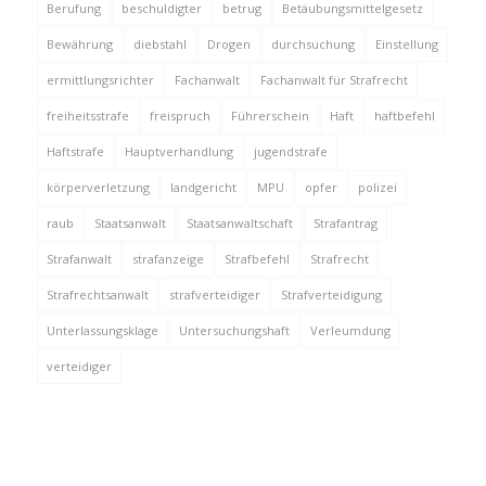
Berufung
beschuldigter
betrug
Betäubungsmittelgesetz
Bewährung
diebstahl
Drogen
durchsuchung
Einstellung
ermittlungsrichter
Fachanwalt
Fachanwalt für Strafrecht
freiheitsstrafe
freispruch
Führerschein
Haft
haftbefehl
Haftstrafe
Hauptverhandlung
jugendstrafe
körperverletzung
landgericht
MPU
opfer
polizei
raub
Staatsanwalt
Staatsanwaltschaft
Strafantrag
Strafanwalt
strafanzeige
Strafbefehl
Strafrecht
Strafrechtsanwalt
strafverteidiger
Strafverteidigung
Unterlassungsklage
Untersuchungshaft
Verleumdung
verteidiger